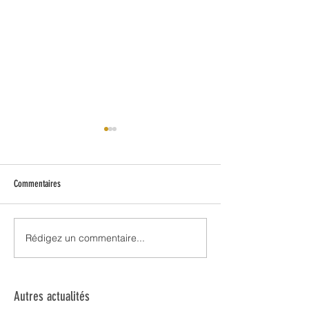
Commentaires
Rédigez un commentaire...
Fin de saison des cadets &
Retour sur les perform
performances des aînés !
estivales !
Autres actualités