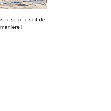
ison se poursuit de
 manière !
Rance
EPS
 Chevalier