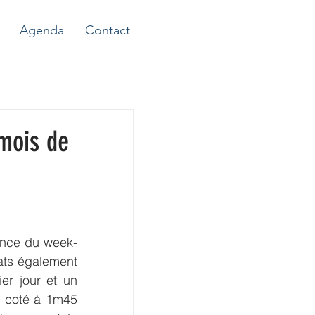
Agenda
Contact
 mois de
mance du week-
ats également 
er jour et un 
* coté à 1m45 