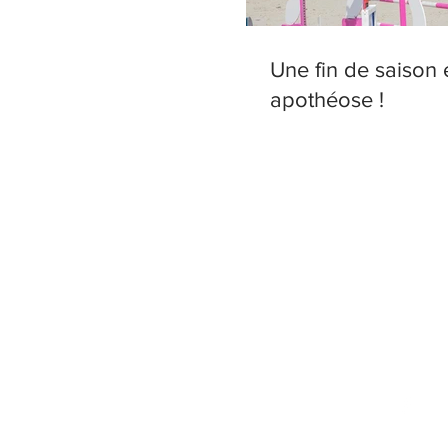
Une fin de saison 
apothéose !
Écur
© 201
Écurie