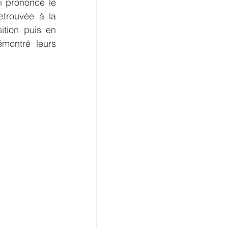
i prononcé le 
etrouvée à la 
tion puis en 
montré leurs 