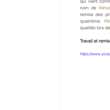
qui vient conf
nom de 
Venu
remise des pr
quatrième. 
At
qualités lors de
Travail et remi
https://www.you