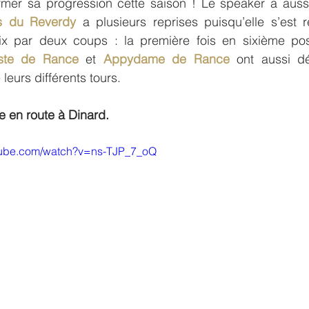
irmer sa progression cette saison ! Le speaker a auss
s du Reverdy 
a plusieurs reprises puisqu’elle s’est r
ix par deux coups : la première fois en sixième posi
iste de Rance
 et
 Appydame de Rance
 ont aussi dé
 leurs différents tours.
se en route à Dinard.
tube.com/watch?v=ns-TJP_7_oQ