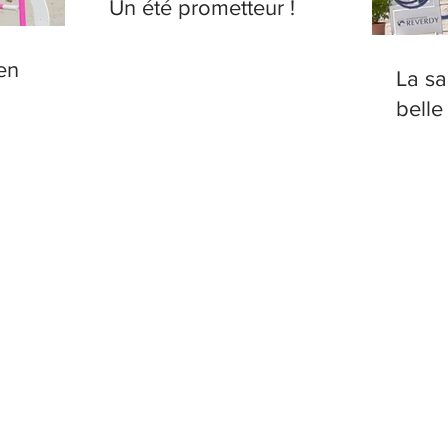
Un été prometteur !
en
La sa
belle
ie Briand Chevalier | Le Gué Bernard 22490 Plouër-sur-
7 Écurie Briand Chevalier |
Mentions Légales
| Réalisé par l'agence
P
© photos sport : Séverine Moronval, 1clicphoto
 Briand Chevalier
Élevage La
@ecuriebbc
Bernard Briand
Garette