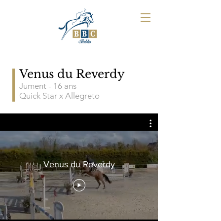
Venus du Reverdy
Jument - 16
ans
Quick Star x Allegreto
Venus du Reverdy