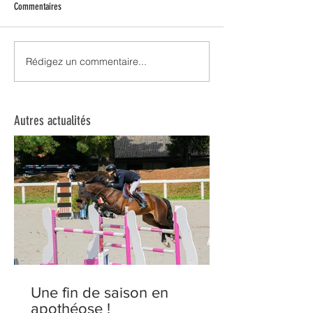
Commentaires
Un été prometteur !
Rédigez un commentaire...
La saison se poursuit d
manière !
Autres actualités
Une fin de saison en
apothéose !