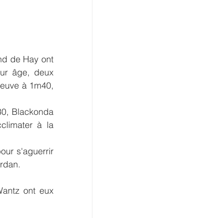
d de Hay ont 
r âge, deux 
reuve à 1m40, 
limater à la 
our s'aguerrir 
ordan.
antz ont eux 