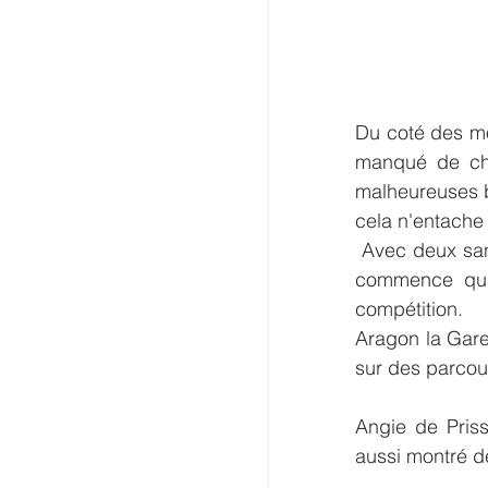
Du coté des m
manqué de cha
malheureuses b
cela n'entache e
 Avec deux sans-faute au compteur sur des pistes entre 1m20 et 1m30, Blackonda 
commence quan
compétition. 
Aragon la Garet
sur des parcour
Angie de Pris
aussi montré 