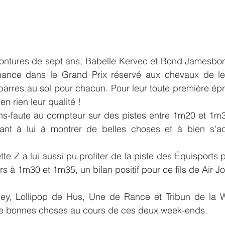
ontures de sept ans, Babelle Kervec et Bond Jamesbon
nce dans le Grand Prix réservé aux chevaux de leu
arres au sol pour chacun. Pour leur toute première ép
n rien leur qualité ! 
t à lui à montrer de belles choses et à bien s'acc
te Z a lui aussi pu profiter de la piste des Équisports p
s à 1m30 et 1m35, un bilan positif pour ce fils de Air J
sey, Lollipop de Hus, Une de Rance et Tribun de la W
de bonnes choses au cours de ces deux week-ends.