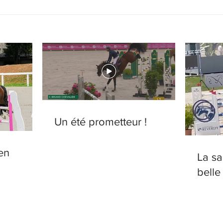
Premier indoor de la saison à Sa
Un été prometteur !
en
La sa
belle