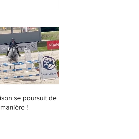
int-Lô !
ison se poursuit de
 manière !