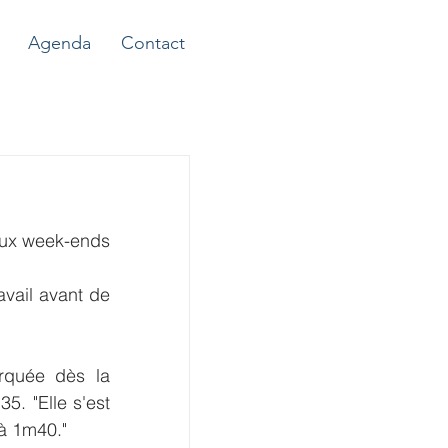
Agenda
Contact
eux week-ends 
vail avant de 
quée dès la 
. "Elle s'est 
à 1m40."