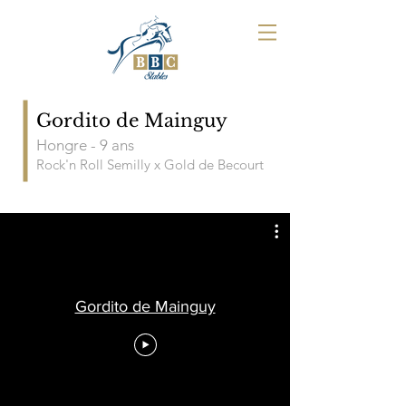
Gordito de Mainguy
Hongre - 9
ans
Rock'n Roll Semilly x Gold de Becourt
Gordito de Mainguy