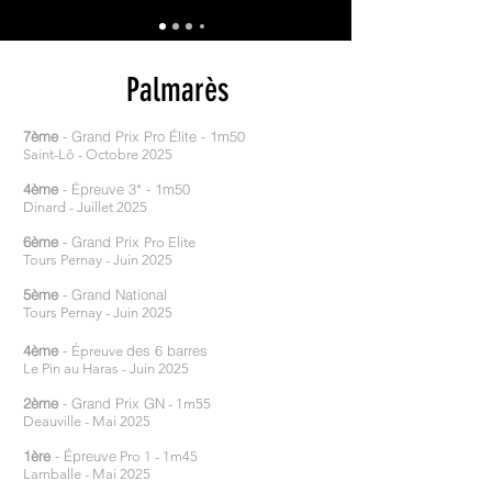
Palmarès
7ème
- Grand Prix Pro Élite - 1m50
Saint-Lô - Octobre 2025
4ème
- Épreuve 3* - 1m50
Dinard - Juillet 2025
6ème
- Grand Prix
Pro Elite
Tours Pernay - Juin 2025
5ème
- Grand National
Tours Pernay - Juin 2025
4ème
-
des 6 barres
Épreuve
Le Pin au Haras - Juin 2025
2ème
- Grand Prix GN
- 1m55
Deauville - Mai 2025
1ère
- Épreuve
Pro 1 - 1m45
Lamballe - Mai 2025