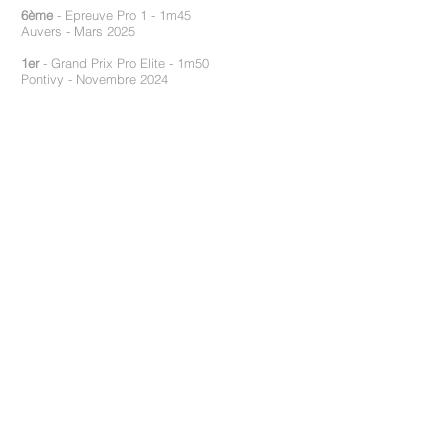
6ème
- Epreuve Pro 1 - 1m45
Auvers - Mars 2025
1er
- Grand Prix Pro Elite - 1m50
Pontivy - Novembre 2024
7ème
- Grand Prix 2* - 1m45
Deauville Saint Gatien - Aout 2024
9ème
- Grand Prix 2* - 1m45
Saint-Lô - Aout 2024​
Écurie Briand Chevalier | Le Gué Bernard 22490 Plouër-sur-
Rance
© 2017 Écurie Briand Chevalier |
Mentions Légales
|
Réalisé par l'agence
PEPS
© photos sport : Séverine Moronval, 1clicphoto
Écurie Briand Chevalier
@ecuriebbc
Bernard Briand Chevalier