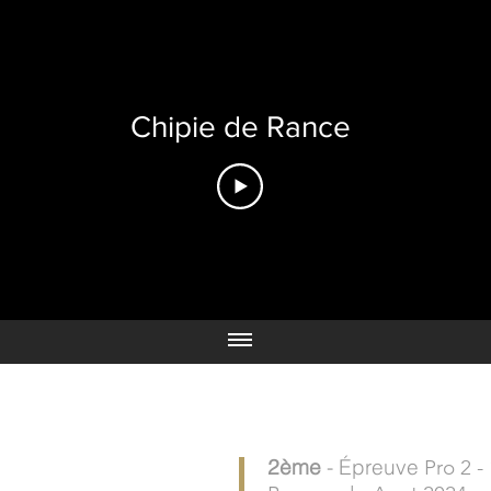
Chipie de Rance
2ème
- Épreuve
Pro 2 -