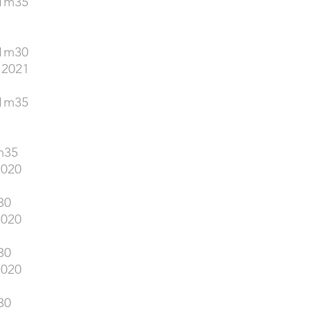
 1m35
 1m30
 2021
 1m35
m35
2020
30
2020
30
2020
30