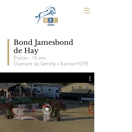
Bond Jamesbond
de Hay
Étalon - 10 ans
Diamant de Semilly x Kannan*GFE