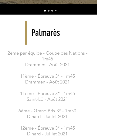
Palmarès
2ème par équipe - Coupe des Nations -
1m45
Drammen - Août 2021
11ème - Épreuve 3* - 1m45
Drammen - Août 2021
11ème - Épreuve 3* - 1m45
Saint-Lô - Août 2021
6ème - Grand Prix 3* - 1m50
Dinard - Juillet 2021
12ème - Épreuve 3* - 1m45
Dinard - Juillet 2021