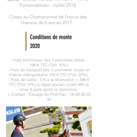
Fontainebleau - Juillet 2018
Classé au Championnat de France des
chevaux de 6 ans en 2017.
Conditions de monte
2020
- Frais techniques des 3 premières doses :
198 € TTC (TVA 10%).
- Frais de transport des 3 premières doses en
France métropolitaine 120 € TTC (TVA 20%).
- Frais de saillie : 0 € à la réservation + 396 €
TTC (TVA 10%) à régler poulain vivant 48h et
sous 8 jours après la naissance.
> Contact : Elevage du Pont Hay -
06 89 80 22
34