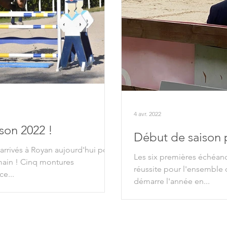
4 avr. 2022
son 2022 !
Début de saison 
 arrivés à Royan aujourd'hui pour
Les six premières échéan
ain ! Cinq montures
réussite pour l'ensemble 
e...
démarre l'année en...