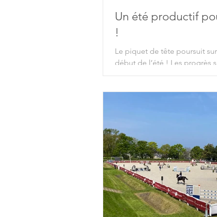
Un été productif pou
!
Le piquet de tête poursuit su
début de l’été ! Les progrès so
au rendez-vous....