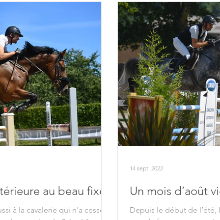
14 sept. 2022
térieure au beau fixe !
Un mois d’août vi
si à la cavalerie qui n'a cessé
Depuis le début de l’été,