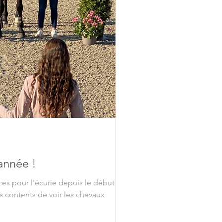
année !
es pour l'écurie depuis le début de
 contents de voir les chevaux