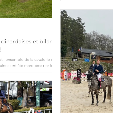
 dinardaises et bilan
!
et l'ensemble de la cavalerie est
aines ont été marquées par les