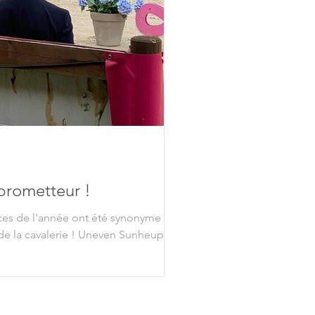
prometteur !
ces de l'année ont été synonyme de
de la cavalerie ! Uneven Sunheup