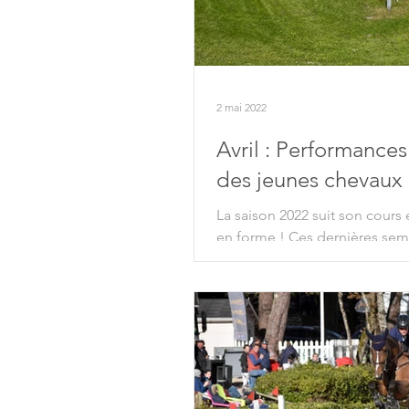
2 mai 2022
Avril : Performances
des jeunes chevaux 
La saison 2022 suit son cours 
en forme ! Ces dernières sem
jolies...