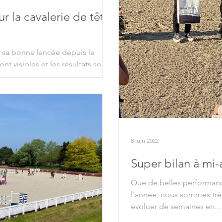
r la cavalerie de tête
r sa bonne lancée depuis le
nt visibles et les résultats sont
8 juin 2022
Super bilan à mi-
Que de belles performanc
l'année, nous sommes très
évoluer de semaines en...