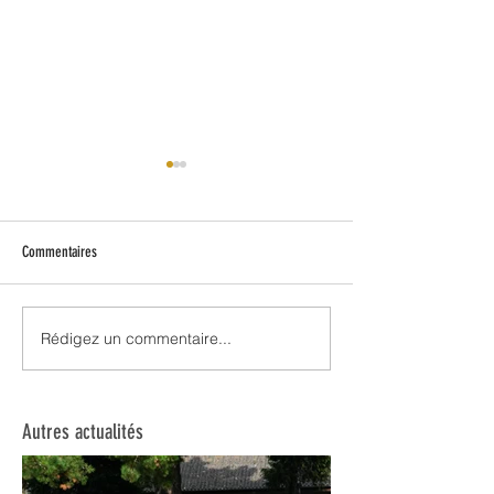
Commentaires
Du nouveau aux écuries
Retour sur les chapeaux de roues !
Rédigez un commentaire...
Autres actualités